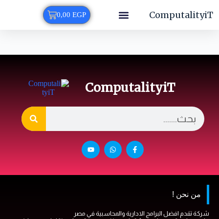
ComputalityiT
0,00
EGP
خدمات Odoo
ICT-Store
الصفحة الرئيسية
جامعة المنوفية
تطبيقات الموبايل والمواقع
ComputalityiT
من نحن !
شركة تقدم افضل البرامج الادارية والمحاسبية في مصر