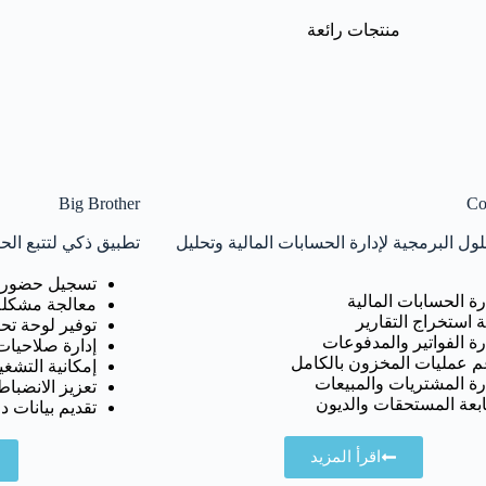
منتجات رائعة
Big Brother
Co
ول البرمجية لإدارة الحسابات المالية وتحليل
تطبيق ذكي لتتبع الح
تسجيل حضور الطلا
رة الحسابات المالية
معالجة مشكلة
 استخراج التقارير
توفير لوحة تحك
رة الفواتير والمدفوعات
إدارة صلاحيات
م عمليات المخزون بالكامل
إمكانية التشغ
رة المشتريات والمبيعات
تعزيز الانضبا
بعة المستحقات والديون
تقديم بيانات د
اقرأ المزيد