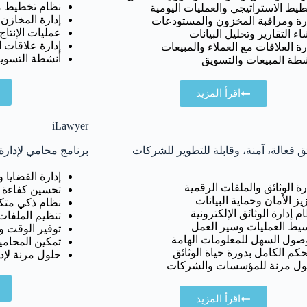
نظام تخطيط م
يط الاستراتيجي والعمليات اليومية
إدارة المخازن
رة ومراقبة المخزون والمستودعات
عمليات الإنتاج
اء التقارير وتحليل البيانات
إدارة علاقات ا
رة العلاقات مع العملاء والمبيعات
أنشطة التسويق
شطة المبيعات والتسويق
اقرأ المزيد
iLawyer
ئق فعالة، آمنة، وقابلة للتطوير للشركات
برنامج محامي لإدارة 
إدارة القضايا 
رة الوثائق والملفات الرقمية
تحسين كفاءة ال
يز الأمان وحماية البيانات
نظام ذكي متكا
م إدارة الوثائق الإلكترونية
تنظيم الملفات 
سيط العمليات وسير العمل
توفير الوقت وتق
وصول السهل للمعلومات الهامة
تمكين المحامي
حكم الكامل بدورة حياة الوثائق
حلول مرنة لإدا
ول مرنة للمؤسسات والشركات
اقرأ المزيد