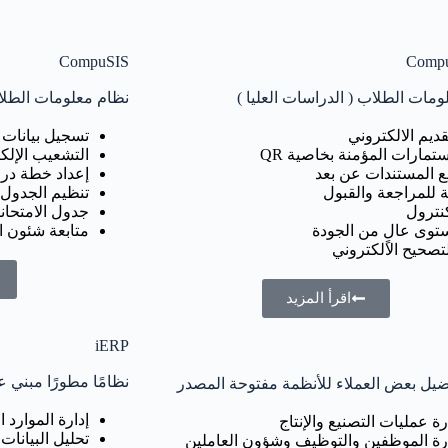
CompuSIS
Compu
مات الطلاب ( الدراسات العليا )
نظام معلومات الطلا
قديم الالكتروني
تسجيل بيانات 
ستمارات المؤمنة بخاصية QR
التشعيب الإلك
ع المستندات عن بعد
إعداد خطة درا
ة للمراجعة والقبول
تنظيم الجدول 
كنترول
جدول الامتحان
توى عالٍ من الجودة
متابعة شئون ا
تصحيح الالكتروني
اقرأ المزيد
iERP
نظامًا مطورًا مبني على ERPNext مع مديولات
ضيل بعض العملاء للأنظمة مفتوحة المصدر
إدارة الموارد 
رة عمليات التصنيع والإنتاج
تحليل البيانات 
رة الموظفين والتوظيف وشؤون العاملين