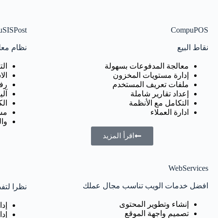
SISPost
CompuPOS
نقاط البيع
نظام معلو
معالجة المدفوعات بسهولة
الت
إدارة مستويات المخزون
الا
ملفات تعريف المستخدم
رف
إعداد تقارير شاملة
آلي
التكامل مع الأنظمة
ال
ادارة العملاء
مس
وال
اقرأ المزيد
WebServices
افضل خدمات الويب تناسب مجال عملك
نظرا لتف
إنشاء وتطوير المحتوى
إدا
تصميم واجهة الموقع
إدا