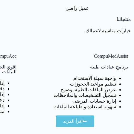
عميل راضي
منتجاتنا
خيارات مناسبة لاعمالك
mpuAcc
CompuMedAssist
برنامج عيادات طبية
اقوي الحل
البيانات
واجهة سهلة الاستخدام
إدا
تنظيم مواعيد الحجوزات
دقة
عرض الملفات الطبية بوضوح
إدا
تسجيل التشخيصات والملاحظات
دع
إدارة حسابات المرضى
إدا
سهولة استعادة و طباعة الملفات
متا
اقرأ المزيد