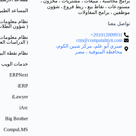
برامج محاسبة ، مبيعات ، مشتريات ، مخزون ،
مستودعات ، نقاط بيع ، ربط فروع ، شؤون
المساعد الطبي
موظفين ، برامج المقاولات
نظام معلومات
تواصل معنا
( شؤون الطلاب
201012009931+
نظام معلومات
crm@computalityit.com
( الدراسات العلي
صبري أبو علم، مركز شبين الكوم،
محافظة المنوفية ، مصر
نظام نقطة البي
خدمات الويب
ERPNext
iERP
iLawyer
iArc
Big Brother
CompuLMS