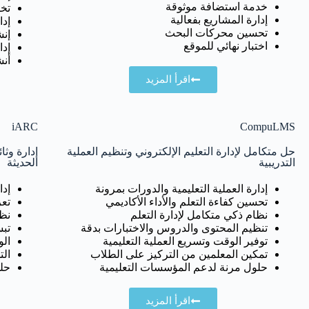
خدمة استضافة موثوقة
تخط
إدارة المشاريع بفعالية
إدا
تحسين محركات البحث
إنش
اختبار نهائي للموقع
إدا
أن
اقرأ المزيد
iARC
CompuLMS
حل متكامل لإدارة التعليم الإلكتروني وتنظيم العملية
إدارة وثا
التدريبية
الحديثة
إدارة العملية التعليمية والدورات بمرونة
إدا
تحسين كفاءة التعلم والأداء الأكاديمي
تعز
نظام ذكي متكامل لإدارة التعلم
نظا
تنظيم المحتوى والدروس والاختبارات بدقة
تب
توفير الوقت وتسريع العملية التعليمية
ال
تمكين المعلمين من التركيز على الطلاب
الت
حلول مرنة لدعم المؤسسات التعليمية
حل
اقرأ المزيد